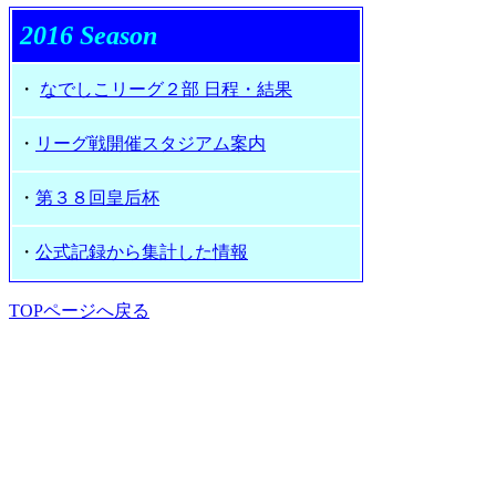
2016 Season
・
なでしこリーグ２部 日程・結果
・
リーグ戦開催スタジアム案内
・
第３８回皇后杯
・
公式記録から集計した情報
TOPページへ戻る